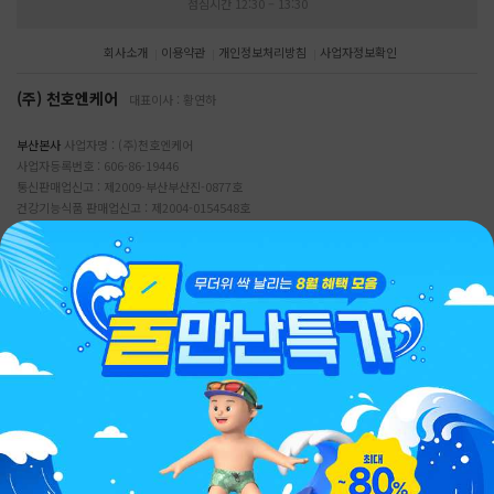
점심시간 12:30 – 13:30
회사소개
이용약관
개인정보처리방침
사업자정보확인
(주) 천호엔케어
대표이사 : 황연하
부산본사
사업자명 : (주)천호엔케어
사업자등록번호 : 606-86-19446
통신판매업신고 : 제2009-부산부산진-0877호
건강기능식품 판매업신고 : 제2004-0154548호
주소:부산광역시 부산진구 중앙대로 770 (부전동) 고촌빌딩 2층, (주)천호엔케어
서울지점
사업자명 : (주)천호엔케어 서울지점
사업자등록번호 : 220-85-40258
통신판매업신고 : 제2021-서울종로-0763호
건강기능식품 판매업신고 : 제2018-0029482호
주소:서울특별시 종로구 새문안로 5길 19 13층(당주동 5, 로얄빌딩)
개인정보관리책임자: 양승만
호스팅사업자: (주)천호엔케어
Copyright© ChunhoNcare co., Ltd All rights Reserved
.