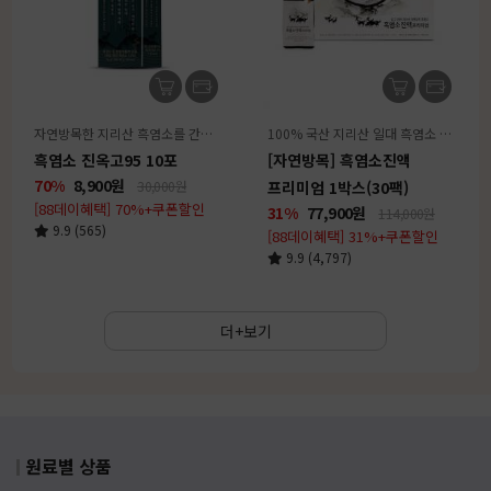
자연방목한 지리산 흑염소를 간편하게 즐기는 액상스틱
100% 국산 지리산 일대 흑염소 + 전통원료 23종 배합
흑염소 진옥고95 10포
[자연방목] 흑염소진액
70%
8,900
원
30,000원
프리미엄 1박스(30팩)
[88데이혜택] 70%+쿠폰할인
31%
77,900
원
114,000원
9.9 (565)
[88데이혜택] 31%+쿠폰할인
9.9 (4,797)
더+보기
원료별 상품