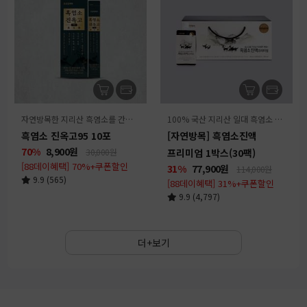
자연방목한 지리산 흑염소를 간편하게 즐기는 액상스틱
100% 국산 지리산 일대 흑염소 + 전통원료 23종 배합
흑염소 진옥고95 10포
[자연방목] 흑염소진액
70%
8,900
원
30,000원
프리미엄 1박스(30팩)
[88데이혜택] 70%+쿠폰할인
31%
77,900
원
114,000원
9.9 (565)
[88데이혜택] 31%+쿠폰할인
9.9 (4,797)
더+보기