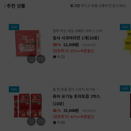
추천 상품
로그인
하시고 맞춤 상품추천 받으세요!
NEW
NEW
얼려 먹는 과일 샤베트 아이스 스틱
얼샤 사과비타민 1개(20포)
35%
13,000
원
20,000원
[런칭특가] 35%+쿠폰할인
0 (2)
물 한 방울 없이 100% 유기농 토마토 NFC 착즙
NEW
NEW
퓨어 유기농 토마토즙 2박스
(28포)
41%
23,600
원
40,000원
[런칭특가] 41%+쿠폰할인
0 (0)