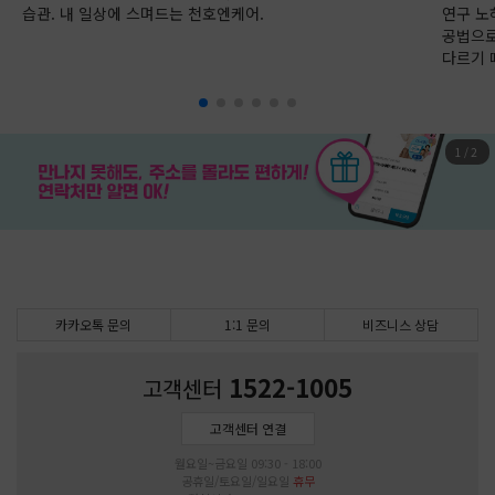
습관. 내 일상에 스며드는 천호엔케어.
연구 노
공법으로
다르기 
1
/
2
카카오톡 문의
1:1 문의
비즈니스 상담
1522-1005
고객센터
고객센터 연결
월요일~금요일 09:30 - 18:00
공휴일/토요일/일요일
휴무