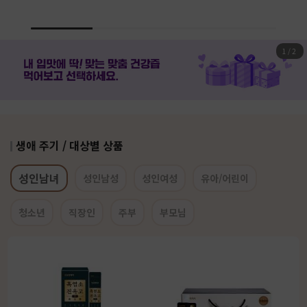
1
/
2
생애 주기 / 대상별 상품
성인남녀
성인남성
성인여성
유아/어린이
청소년
직장인
주부
부모님