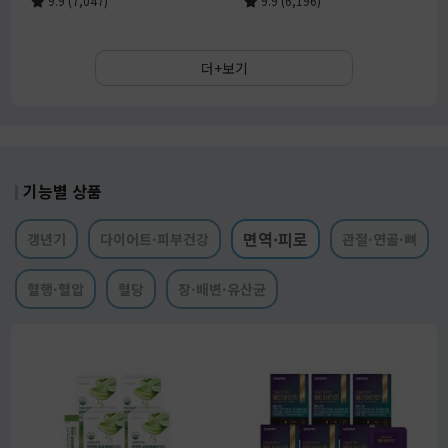
9.9 (7,047)
9.9 (6,196)
더+보기
기능별 상품
면역·피로
갱년기
다이어트·피부건강
관절·연골·뼈
혈행·혈압
혈당
장·배변·유산균