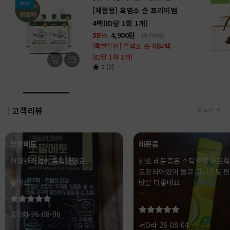
NEW
[체험용] 흑염소 순 프리미엄
4팩(ID당 1회 1개)
58%
4,900
원
11,700원
[특별할인] 흑염소 순 체험팩
(ID당 1회 1개)
0 (0)
고객리뷰
더보기
쏘팔메토
레몬즙
저렴한가격에 득템했어요.
천호 레문즙은 스틱으로 한포힉
포장되어있어 들고 다니기도 
좋아요.
맛은 더좋네요
신고
천호식품 이라 믿고 먹을수 있
홍O화 26-08-06
서O라 26-08-04
항상 떨어지지않게 구매해서 