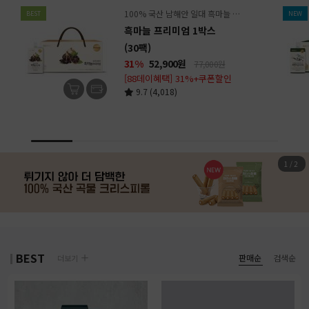
100% 국산 남해안 일대 흑마늘 1팩 당 14쪽 함유
BEST
NEW
흑마늘 프리미엄 1박스
(30팩)
31%
52,900
원
77,000원
[88데이혜택] 31%+쿠폰할인
9.7 (4,018)
1
/
2
BEST
판매순
검색순
더보기