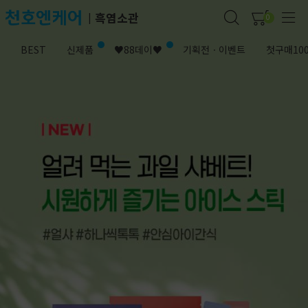
흑염소관
|
0
BEST
신제품
♥88데이♥
기획전ㆍ이벤트
첫구매10
5.
침향환
6.
올리브오일