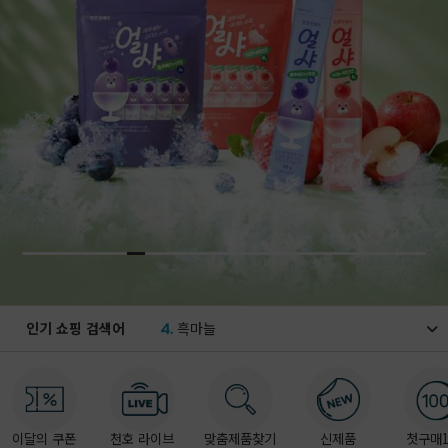
7.
신제품
8.
배도라지
9.
면역
10.
레몬즙
1.
흑염소
2.
삼백초
3.
블루베리
인기 쇼핑 검색어
4.
흑마늘
이달의 쿠폰
천호 라이브
맞춤제품찾기
신제품
첫구매1