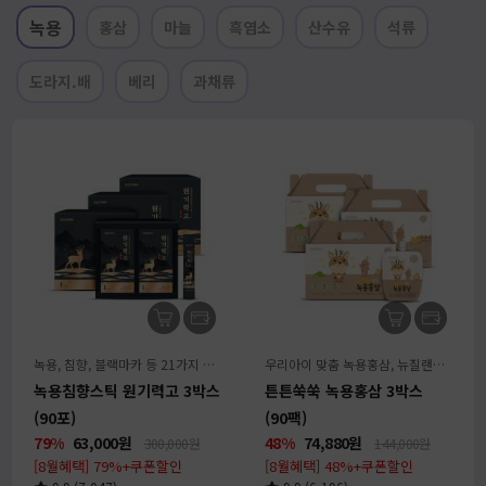
녹용
홍삼
마늘
흑염소
산수유
석류
도라지.배
베리
과채류
녹용, 침향, 블랙마카 등 21가지 원료를 스틱 1포로 간편하게
우리아이 맞춤 녹용홍삼, 뉴질랜드 녹용전지&강원도 6년근홍삼 엄선
녹용침향스틱 원기력고 3박스
튼튼쑥쑥 녹용홍삼 3박스
(90포)
(90팩)
79%
63,000
원
48%
74,880
원
300,000원
144,000원
[8월혜택] 79%+쿠폰할인
[8월혜택] 48%+쿠폰할인