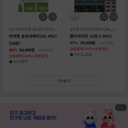
1포 면역다당체 1일 권장 203% + 아연 8.5mg
글로벌 프리미엄 DSM사 원료, 17가지 비타민, 미네랄
면역엔 알로에베라203 4박스
멀티비타민 30정 X 6박스
67%
39,600
원
(56포)
120,000원
[8월혜택] 67%+쿠폰할인
66%
54,400
원
160,000원
9.9 (2,216)
[8월혜택] 66%+쿠폰할인
9.9 (287)
더+보기
1
/
2