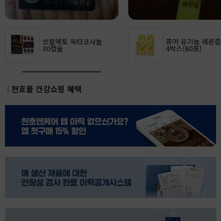
있어요
쏘팔메토 옥타코사놀
퓨어 유기농 레몬
30캡슐
4박스(60포)
천호몰 건강쇼핑 혜택