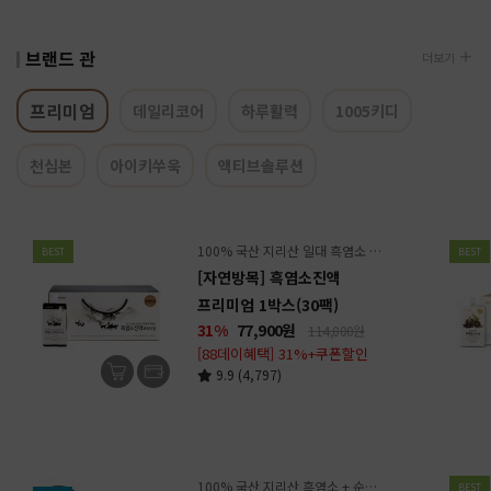
브랜드 관
더보기
프리미엄
데일리코어
하루활력
1005키디
천심본
아이키쑤욱
액티브솔루션
100% 국산 지리산 일대 흑염소 + 전통원료 23종 배합
BEST
BEST
[자연방목] 흑염소진액
프리미엄 1박스(30팩)
31%
77,900
원
114,000원
[88데이혜택] 31%+쿠폰할인
9.9 (4,797)
100% 국산 지리산 흑염소 + 순한 식물성 원료 배합
BEST