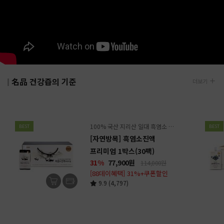
名品 건강즙의 기준
더보기
100% 국산 지리산 일대 흑염소 + 전통원료 23종 배합
BEST
BEST
[자연방목] 흑염소진액
프리미엄 1박스(30팩)
31%
77,900
원
114,000원
[88데이혜택] 31%+쿠폰할인
9.9 (4,797)